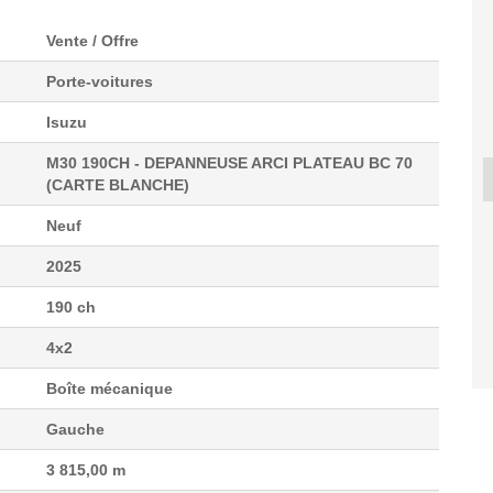
Vente / Offre
Porte-voitures
Isuzu
M30 190CH - DEPANNEUSE ARCI PLATEAU BC 70
(CARTE BLANCHE)
SEGWAY UT10 DELUXE
ISUZU D-MAX 2.2 TD
ISUZU D-
Neuf
E...
1...
17 990 €
40 800 €
82
2025
190 ch
4x2
Boîte mécanique
Gauche
3 815,00 m