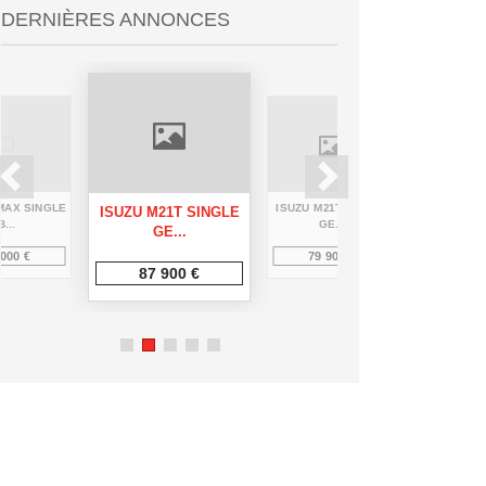
DERNIÈRES ANNONCES
MAX SINGLE
ISUZU M21T SINGLE
SEGWAY 
ISUZU M21T SINGLE
B...
GE...
GE...
 000 €
79 900 €
17
87 900 €