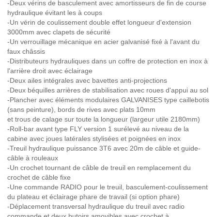
-Deux vérins de basculement avec amortisseurs de fin de course
hydraulique évitant les à coups
-Un vérin de coulissement double effet longueur d'extension
3000mm avec clapets de sécurité
-Un verrouillage mécanique en acier galvanisé fixé à l'avant du
faux châssis
-Distributeurs hydrauliques dans un coffre de protection en inox à
l'arrière droit avec éclairage
-Deux ailes intégrales avec bavettes anti-projections
-Deux béquilles arrières de stabilisation avec roues d'appui au sol
-Plancher avec éléments modulaires GALVANISES type caillebotis
(sans peinture), bords de rives avec plats 10mm
et trous de calage sur toute la longueur (largeur utile 2180mm)
-Roll-bar avant type FLY version 1 surélevé au niveau de la
cabine avec joues latérales stylisées et poignées en inox
-Treuil hydraulique puissance 3T6 avec 20m de câble et guide-
câble à rouleaux
-Un crochet tournant de câble de treuil en remplacement du
crochet de câble fixe
-Une commande RADIO pour le treuil, basculement-coulissement
du plateau et éclairage phare de travail (si option phare)
-Déplacement transversal hydraulique du treuil avec radio
commande et deux butoirs amovibles avec crochet à