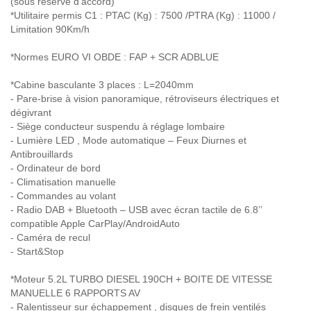
(sous réserve d’accord)
*Utilitaire permis C1 : PTAC (Kg) : 7500 /PTRA (Kg) : 11000 /
Limitation 90Km/h
*Normes EURO VI OBDE : FAP + SCR ADBLUE
*Cabine basculante 3 places : L=2040mm
- Pare-brise à vision panoramique, rétroviseurs électriques et
dégivrant
- Siège conducteur suspendu à réglage lombaire
- Lumière LED , Mode automatique – Feux Diurnes et
Antibrouillards
- Ordinateur de bord
- Climatisation manuelle
- Commandes au volant
- Radio DAB + Bluetooth – USB avec écran tactile de 6.8’’
compatible Apple CarPlay/AndroidAuto
- Caméra de recul
- Start&Stop
*Moteur 5.2L TURBO DIESEL 190CH + BOITE DE VITESSE
MANUELLE 6 RAPPORTS AV
- Ralentisseur sur échappement , disques de frein ventilés