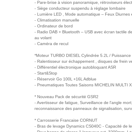
- Pare-brise à vision panoramique, rétroviseurs élec
- Siège conducteur suspendu à réglage lombaire
- Lumière LED , Mode automatique – Feux Diurnes et
- Climatisation manuelle
- Ordinateur de bord
- Radio DAB + Bluetooth – USB avec écran tactile 
au volant
- Caméra de recul
*Moteur TURBO DIESEL Cylindrée 5.2L / Puissanc
- Ralentisseur sur échappement , disques de frein ve
- Différentiel électronique autobloquant ASR
- Start&Stop
- Réservoir Go 100L +16L Adblue
- Pneumatiques Toutes Saisons MICHELIN MULTI 
* Nouveau Pack de sécurité GSR2
- Avertisseur de fatigue, Surveillance de l'angle m
reconnaissance des panneaux de signalisation, survei
* Carrosserie Francaise CORNUT
- Bras de levage Dynamics CS040C - Capacité de 
- Pour benne de classe 1 longueur ext. 3200mm, L