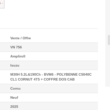
Vente / Offre
VN 756
SEGWAY UT10 DELUXE
ISUZU D-MAX 2.2 TD
ISUZU D-
E...
1...
Ampliroll
17 990 €
40 800 €
82
Isuzu
M30H 5.2L&190Ch - BVM6 - POLYBENNE CS040C
CL1 CORNUT 4T5 + COFFRE DOS CAB
Cornu
Neuf
2025