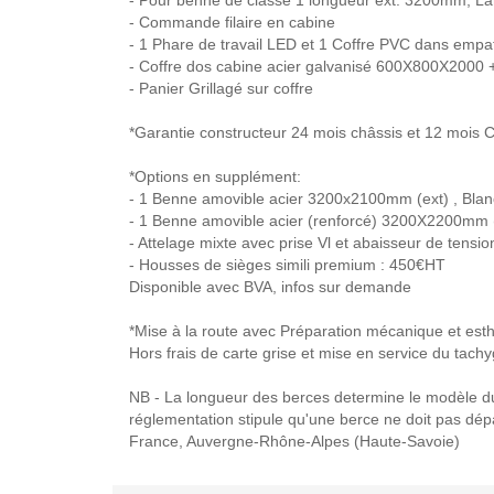
- Commande filaire en cabine
- 1 Phare de travail LED et 1 Coffre PVC dans emp
- Coffre dos cabine acier galvanisé 600X800X2000 +
- Panier Grillagé sur coffre
*Garantie constructeur 24 mois châssis et 12 mois 
*Options en supplément:
- 1 Benne amovible acier 3200x2100mm (ext) , Blanc
- 1 Benne amovible acier (renforcé) 3200X2200mm 
- Attelage mixte avec prise Vl et abaisseur de tensi
- Housses de sièges simili premium : 450€HT
Disponible avec BVA, infos sur demande
*Mise à la route avec Préparation mécanique et esthét
Hors frais de carte grise et mise en service du tach
NB - La longueur des berces determine le modèle du b
réglementation stipule qu'une berce ne doit pas dé
France, Auvergne-Rhône-Alpes (Haute-Savoie)