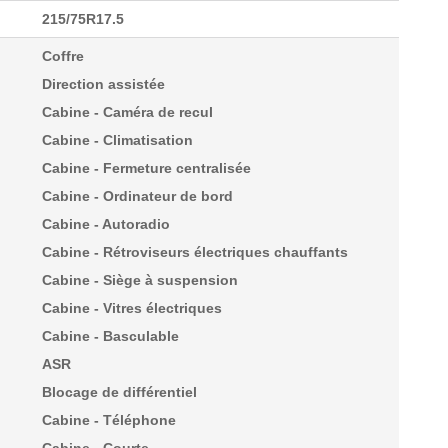
215/75R17.5
Coffre
Direction assistée
Cabine - Caméra de recul
Cabine - Climatisation
Cabine - Fermeture centralisée
Cabine - Ordinateur de bord
Cabine - Autoradio
Cabine - Rétroviseurs électriques chauffants
Cabine - Siège à suspension
Cabine - Vitres électriques
Cabine - Basculable
ASR
Blocage de différentiel
Cabine - Téléphone
Cabine - Courte