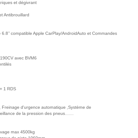
triques et dégivrant
 Antibrouillard
de 6.8’’ compatible Apple CarPlay/AndroidAuto et Commandes
e 190CV avec BVM6
ntilés
X+ 1 RDS
ort, Freinage d'urgence automatique ,Système de
llance de la pression des pneus.......
levage max 4500kg
argeur de piste 1060mm