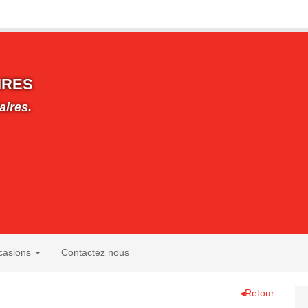
IRES
aires.
casions
Contactez nous
◂Retour