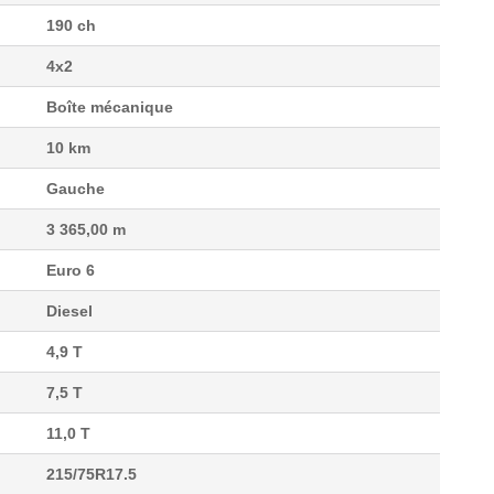
190 ch
4x2
Boîte mécanique
10 km
Gauche
3 365,00 m
Euro 6
Diesel
4,9 T
7,5 T
11,0 T
215/75R17.5