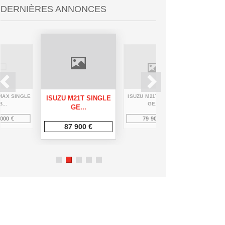
DERNIÈRES ANNONCES
MAX SINGLE
ISUZU M21T SINGLE
SEGWAY 
ISUZU M21T SINGLE
B...
GE...
GE...
 000 €
79 900 €
17
87 900 €