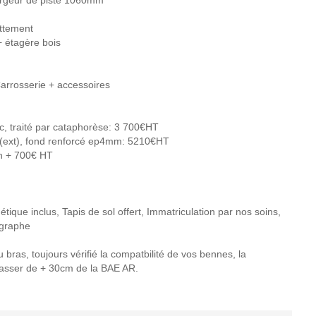
attement
 étagère bois
Carrosserie + accessoires
, traité par cataphorèse: 3 700€HT
(ext), fond renforcé ep4mm: 5210€HT
on + 700€ HT
ique inclus, Tapis de sol offert, Immatriculation par nos soins,
ygraphe
ras, toujours vérifié la compatbilité de vos bennes, la
passer de + 30cm de la BAE AR.